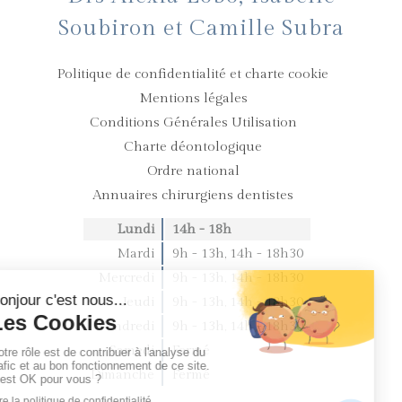
Soubiron et Camille Subra
Politique de confidentialité et charte cookie
Mentions légales
Conditions Générales Utilisation
Charte déontologique
Ordre national
Annuaires chirurgiens dentistes
Lundi
14h - 18h
Mardi
9h - 13h
,
14h - 18h30
Mercredi
9h - 13h
,
14h - 18h30
Jeudi
9h - 13h
,
14h - 18h30
Vendredi
9h - 13h
,
14h - 18h30
Samedi
Fermé
Dimanche
Fermé