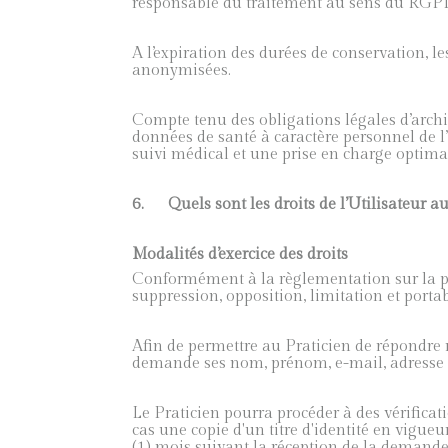
responsable du traitement au sens du RGPD
A l’expiration des durées de conservation, l
anonymisées.
Compte tenu des obligations légales d’archiv
données de santé à caractère personnel de l’
suivi médical et une prise en charge optima
6.
Quels sont les droits de l’Utilisateur a
Modalités d’exercice des droits
Conformément à la règlementation sur la prote
suppression, opposition, limitation et portabi
Afin de permettre au Praticien de répondre r
demande ses nom, prénom, e-mail, adresse et
Le Praticien pourra procéder à des vérificati
cas une copie d'un titre d'identité en vigue
(1) mois suivant la réception de la demande 