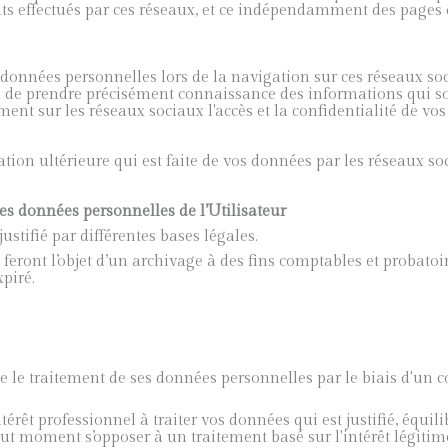
ts effectués par ces réseaux, et ce indépendamment des pages d
 données personnelles lors de la navigation sur ces réseaux so
in de prendre précisément connaissance des informations qui son
nt sur les réseaux sociaux l'accès et la confidentialité de vo
sation ultérieure qui est faite de vos données par les réseaux s
es données personnelles de l’Utilisateur
stifié par différentes bases légales.
 feront l’objet d’un archivage à des fins comptables et probatoi
xpiré.
te le traitement de ses données personnelles par le biais d'un co
térêt professionnel à traiter vos données qui est justifié, équili
tout moment s’opposer à un traitement basé sur l'intérêt légitim