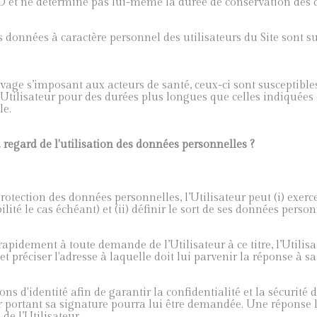
 et ne détermine pas lui-même la durée de conservation des 
es données à caractère personnel des utilisateurs du Site sont 
age s’imposant aux acteurs de santé, ceux-ci sont susceptibles 
Utilisateur pour des durées plus longues que celles indiquées 
le.
u regard de l'utilisation des données personnelles ?
ction des données personnelles, l’Utilisateur peut (i) exercer s
lité le cas échéant) et (ii) définir le sort de ses données perso
apidement à toute demande de l’Utilisateur à ce titre, l’Utilisa
 préciser l'adresse à laquelle doit lui parvenir la réponse à 
ons d'identité afin de garantir la confidentialité et la sécurité
ur portant sa signature pourra lui être demandée. Une réponse 
de l’Utilisateur.