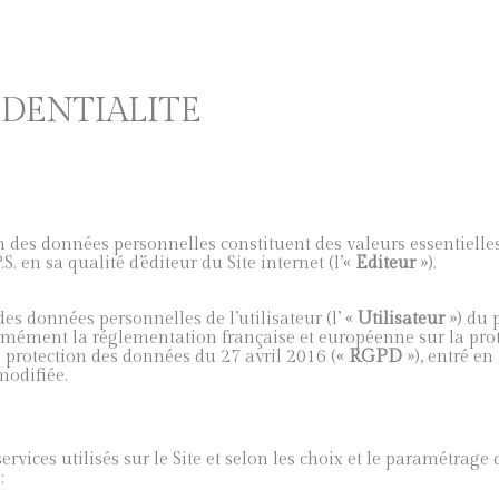
IDENTIALITE
tion des données personnelles constituent des valeurs essentiell
S. en sa qualité d’éditeur du Site internet (l’«
Editeur
»).
es données personnelles de l’utilisateur (l’ «
Utilisateur
») du p
nformément la réglementation française et européenne sur la pr
a protection des données du 27 avril 2016 («
RGPD
»), entré en
modifiée.
 services utilisés sur le Site et selon les choix et le paramétra
: