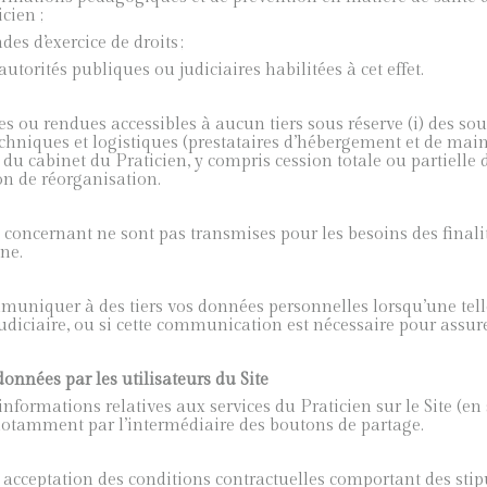
icien ;
 d’exercice de droits ;
rités publiques ou judiciaires habilitées à cet effet.
s ou rendues accessibles à aucun tiers sous réserve (i) des sou
chniques et logistiques (prestataires d’hébergement et de maint
on du cabinet du Praticien, y compris cession totale ou partielle 
on de réorganisation.
e concernant ne sont pas transmises pour les besoins des finali
ne.
muniquer à des tiers vos données personnelles lorsqu’une tell
diciaire, ou si cette communication est nécessaire pour assurer 
onnées par les utilisateurs du Site
informations relatives aux services du Praticien sur le Site (en
, notamment par l’intermédiaire des boutons de partage.
e acceptation des conditions contractuelles comportant des stip