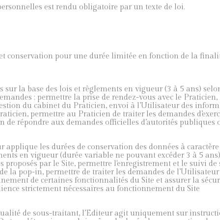
ersonnelles est rendu obligatoire par un texte de loi.
 et conservation pour une durée limitée en fonction de la finalit
sur la base des lois et règlements en vigueur (3 à 5 ans) selon 
emandes ; permettre la prise de rendez-vous avec le Praticien, l’
gestion du cabinet du Praticien, envoi à l’Utilisateur des info
raticien, permettre au Praticien de traiter les demandes d’exer
n de répondre aux demandes officielles d’autorités publiques ou 
eur applique les durées de conservation des données à caractère
ents en vigueur (durée variable ne pouvant excéder 3 à 5 ans) s
ices proposés par le Site, permettre l'enregistrement et le suivi
de la pop-in, permettre de traiter les demandes de l’Utilisateur
nement de certaines fonctionnalités du Site et assurer la sécuri
ience strictement nécessaires au fonctionnement du Site
ualité de sous-traitant, l’Editeur agit uniquement sur instruct