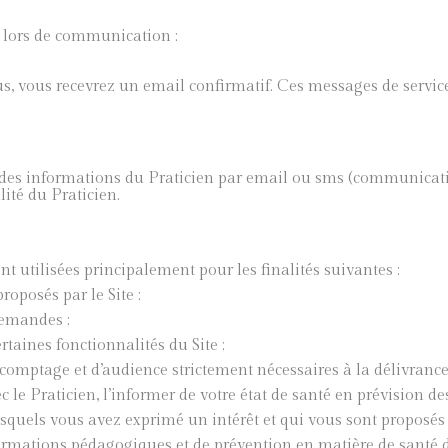
 lors de communication :
, vous recevrez un email confirmatif. Ces messages de service
r des informations du Praticien par email ou sms (communicati
lité du Praticien.
t utilisées principalement pour les finalités suivantes :
oposés par le Site ;
emandes ;
ines fonctionnalités du Site ;
ptage et d’audience strictement nécessaires à la délivrance d
 Praticien, l’informer de votre état de santé en prévision des
els vous avez exprimé un intérêt et qui vous sont proposés su
mations pédagogiques et de prévention en matière de santé d