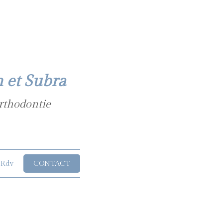
n et Subra
Orthodontie
 Rdv
CONTACT